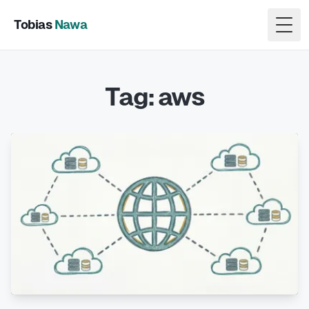
Tobias
Nawa
Togg
Tag: aws