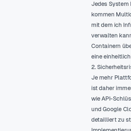
Jedes System h
kommen Multicl
mit dem ich In
verwalten kann
Containern übe
eine einheitl
2. Sicherheitsr
Je mehr Plattfo
ist daher imme
wie API-Schlüs
und Google Clo
detailliert zu 
Implementieru