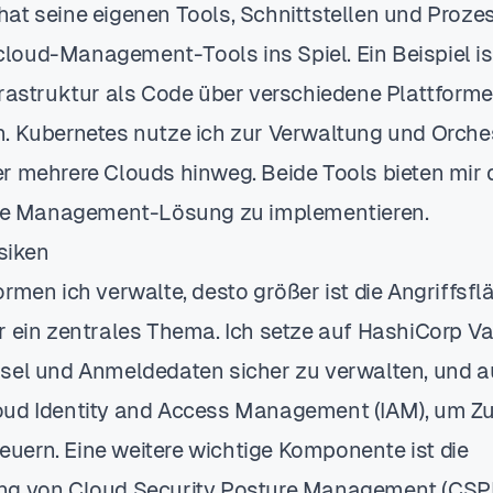
at seine eigenen Tools, Schnittstellen und Prozes
oud-Management-Tools ins Spiel. Ein Beispiel is
frastruktur als Code über verschiedene Plattform
. Kubernetes nutze ich zur Verwaltung und Orche
r mehrere Clouds hinweg. Beide Tools bieten mir d
iche Management-Lösung zu implementieren.
isiken
rmen ich verwalte, desto größer ist die Angriffsflä
r ein zentrales Thema. Ich setze auf HashiCorp Va
sel und Anmeldedaten sicher zu verwalten, und 
ud Identity and Access Management (IAM), um Zu
steuern. Eine weitere wichtige Komponente ist die
ng von Cloud Security Posture Management (CSP