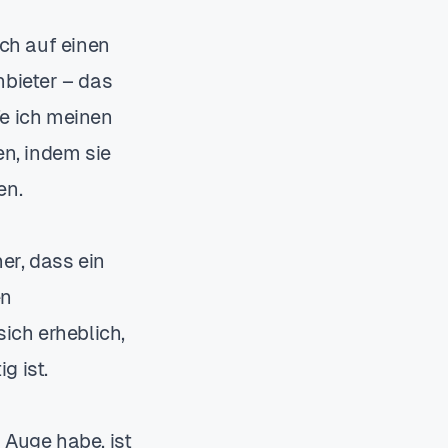
ch auf einen
nbieter – das
fe ich meinen
en, indem sie
en.
er, dass ein
en
ich erheblich,
 ist.
 Auge habe, ist