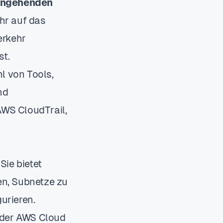
ingehenden
hr auf das
erkehr
st.
l von Tools,
nd
WS CloudTrail,
Sie bietet
ren, Subnetze zu
urieren.
 der AWS Cloud