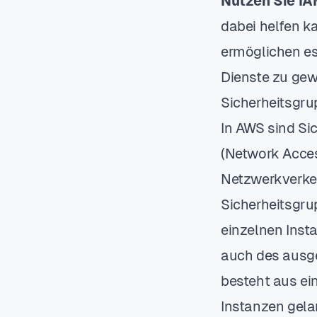
Nutzen Sie IA
dabei helfen k
ermöglichen e
Dienste zu gew
Sicherheitsgr
In AWS sind Si
(Network Acces
Netzwerkverke
Sicherheitsgrup
einzelnen Inst
auch des ausg
besteht aus ein
Instanzen gela