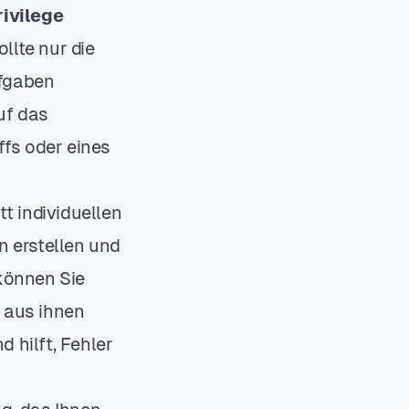
rivilege
llte nur die
ufgaben
uf das
fs oder eines
t individuellen
 erstellen und
können Sie
 aus ihnen
 hilft, Fehler