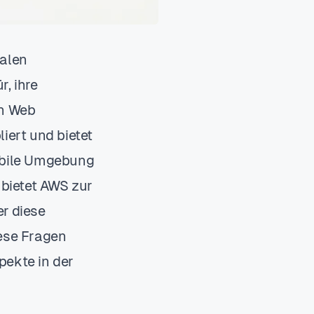
talen
, ihre
on Web
iert und bietet
tabile Umgebung
bietet AWS zur
r diese
iese Fragen
pekte in der