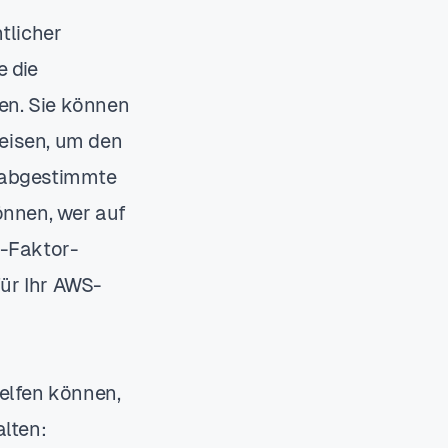
tlicher
e die
en. Sie können
eisen, um den
n abgestimmte
können, wer auf
i-Faktor-
für Ihr AWS-
helfen können,
lten: