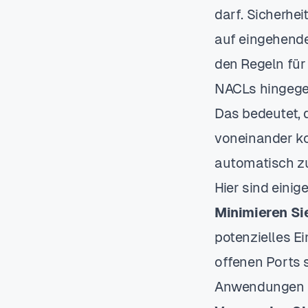
darf. Sicherhe
auf eingehend
den Regeln für
NACLs hingegen
Das bedeutet, 
voneinander ko
automatisch z
Hier sind eini
Minimieren Sie
potenzielles Ei
offenen Ports s
Anwendungen un