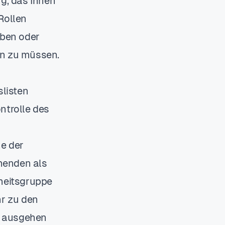
g, das Ihnen
Rollen
aben oder
en zu müssen.
listen
ntrolle des
ne der
henden als
heitsgruppe
hr zu den
n ausgehen