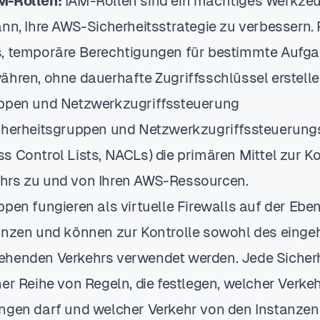
M-Rollen:
IAM-Rollen sind ein mächtiges Werkzeu
ann, Ihre AWS-Sicherheitsstrategie zu verbessern. 
s, temporäre Berechtigungen für bestimmte Aufg
ähren, ohne dauerhafte Zugriffsschlüssel erstell
uppen und Netzwerkzugriffssteuerung
cherheitsgruppen und Netzwerkzugriffssteuerungs
s Control Lists, NACLs) die primären Mittel zur Ko
hrs zu und von Ihren AWS-Ressourcen.
pen fungieren als virtuelle Firewalls auf der Ebe
anzen und können zur Kontrolle sowohl des einge
ehenden Verkehrs verwendet werden. Jede Sicher
er Reihe von Regeln, die festlegen, welcher Verke
ngen darf und welcher Verkehr von den Instanze