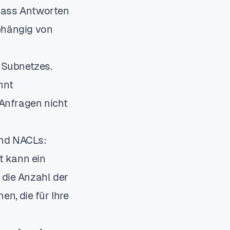
 dass Antworten
bhängig von
 Subnetzes.
nnt
Anfragen nicht
und NACLs:
t kann ein
r die Anzahl der
en, die für Ihre