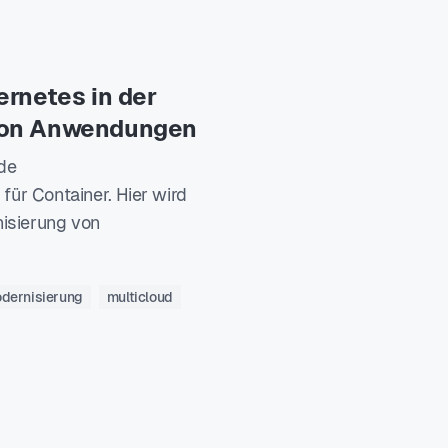
ernetes in der
von Anwendungen
de
ür Container. Hier wird
nisierung von
.
dernisierung
multicloud