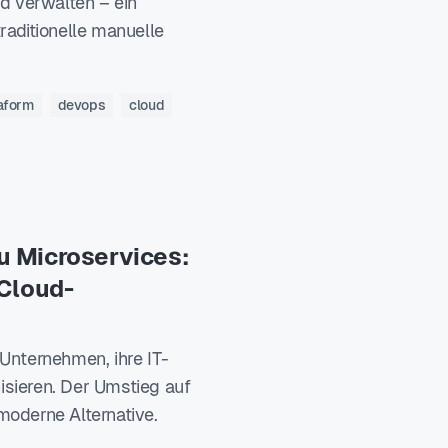
nd verwalten – ein
traditionelle manuelle
aform
devops
cloud
u Microservices:
 Cloud-
 Unternehmen, ihre IT-
isieren. Der Umstieg auf
moderne Alternative.