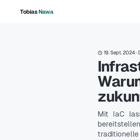
Tobias
Nawa
19. Sept. 2024
·
Infras
Warum 
zukunf
Mit IaC las
bereitstell
traditionell