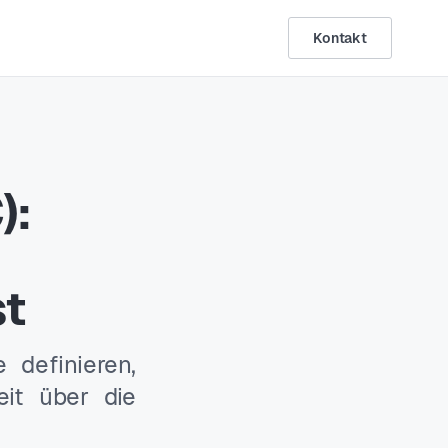
Kontakt
):
st
 definieren,
eit über die