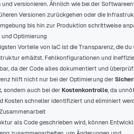
 und versionieren. Ähnlich wie bei der Softwaree
rüheren Versionen zurückgehen oder die Infrastruk
gebung bis hin zur Produktion schrittweise anp
z und Optimierung
igsten Vorteile von IaC ist die Transparenz, die du
truktur erhältst. Fehlkonfigurationen und Ineffiz
tbar, da der Code alles dokumentiert und überprü
enz hilft nicht nur bei der Optimierung der
Sicher
t
, sondern auch bei der
Kostenkontrolle
, da unnö
 Kosten schneller identifiziert und eliminiert we
e Zusammenarbeit
ruktur als Code geschrieben wird, können Entwic
b eng zusammenarbeiten, um Änderungen und