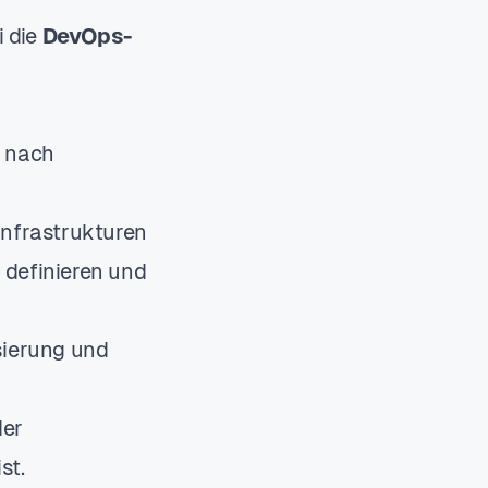
i die
DevOps-
e nach
Infrastrukturen
 definieren und
sierung und
der
st.