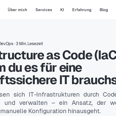
Über mich
Services
KI
Erfahrung
Blog
DevOps
·
3
Min. Lesezeit
tructure as Code (IaC
du es für eine
tssichere IT brauch
sen sich IT-Infrastrukturen durch Code
en und verwalten – ein Ansatz, der w
e manuelle Konfiguration hinausgeht.