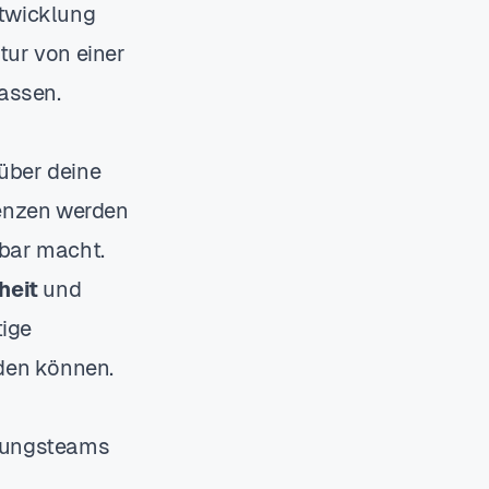
ntwicklung
tur von einer
assen.
 über deine
ienzen werden
fbar macht.
heit
und
tige
rden können.
klungsteams