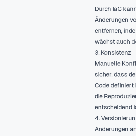
Durch IaC kann
Änderungen vo
entfernen, ind
wächst auch dei
3. Konsistenz
Manuelle Konfig
sicher, dass de
Code definiert 
die Reproduzi
entscheidend is
4. Versionieru
Änderungen an 