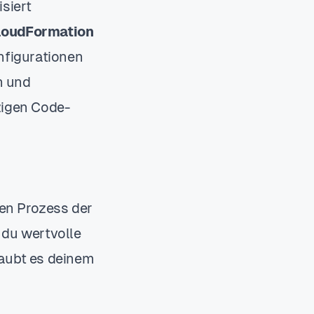
isiert
oudFormation
nfigurationen
n und
zigen Code-
en Prozess der
 du wertvolle
laubt es deinem