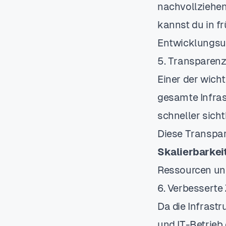
nachvollziehen
kannst du in f
Entwicklungsum
5. Transparen
Einer der wicht
gesamte Infras
schneller sich
Diese Transpar
Skalierbarkei
Ressourcen und
6. Verbessert
Da die Infrast
und IT-Betrie