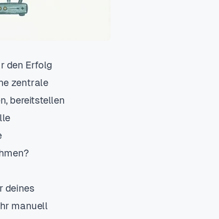
ür den Erfolg
ne zentrale
n, bereitstellen
lle
e
nehmen?
r deines
ehr manuell