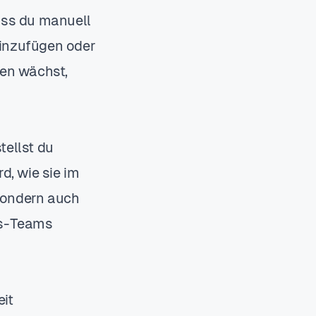
dass du manuell
inzufügen oder
en wächst,
tellst du
d, wie sie im
 sondern auch
ps-Teams
eit