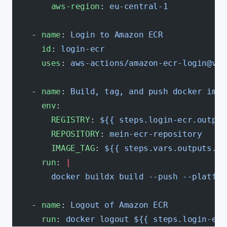
        aws-region
: 
eu-central-1
    - 
name
: 
Login to Amazon ECR
      id
: 
login-ecr
      uses
: 
aws-actions/amazon-ecr-login@v1
    - 
name
: 
Build, tag, and push docker imag
      env
:
        REGISTRY
: 
${{ steps.login-ecr.output
        REPOSITORY
: 
mein-ecr-repository
        IMAGE_TAG
: 
${{ steps.vars.outputs.ta
      run
: 
|
        docker buildx build --push --platfor
    - 
name
: 
Logout of Amazon ECR
      run
: 
docker logout ${{ steps.login-ecr