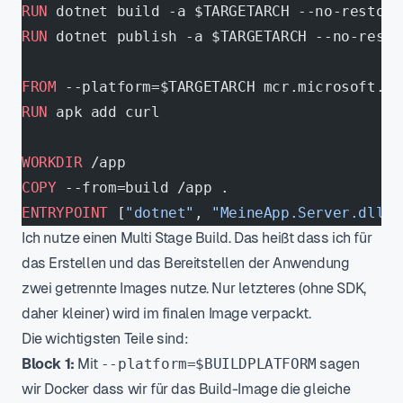
RUN
 dotnet build -a $TARGETARCH --no-restore
RUN
 dotnet publish -a $TARGETARCH --no-resto
FROM
 --platform=$TARGETARCH mcr.microsoft.co
RUN
 apk add curl
WORKDIR
 /app
COPY
 --from=build /app .
ENTRYPOINT
 [
"dotnet"
, 
"MeineApp.Server.dll"
]
Ich nutze einen Multi Stage Build. Das heißt dass ich für
das Erstellen und das Bereitstellen der Anwendung
zwei getrennte Images nutze. Nur letzteres (ohne SDK,
daher kleiner) wird im finalen Image verpackt.
Die wichtigsten Teile sind:
Block 1:
Mit
--platform=$BUILDPLATFORM
sagen
wir Docker dass wir für das Build-Image die gleiche