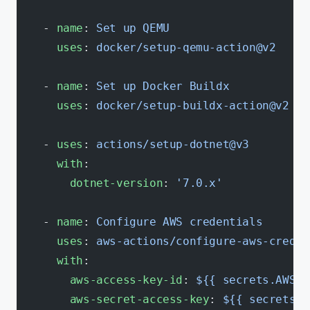
    - 
name
: 
Set up QEMU
      uses
: 
docker/setup-qemu-action@v2
    - 
name
: 
Set up Docker Buildx
      uses
: 
docker/setup-buildx-action@v2
    - 
uses
: 
actions/setup-dotnet@v3
      with
:
        dotnet-version
: 
'7.0.x'
    - 
name
: 
Configure AWS credentials
      uses
: 
aws-actions/configure-aws-creden
      with
:
        aws-access-key-id
: 
${{ secrets.AWS_A
        aws-secret-access-key
: 
${{ secrets.A