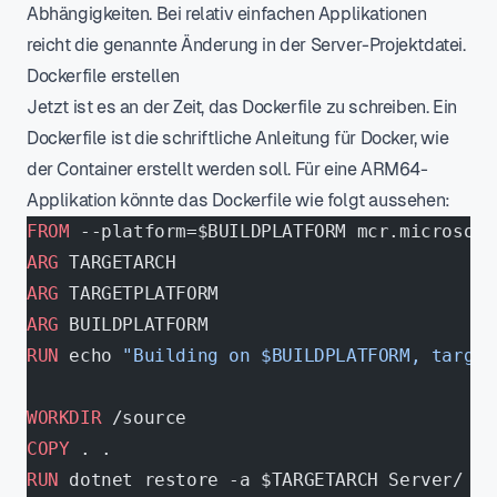
Abhängigkeiten. Bei relativ einfachen Applikationen
reicht die genannte Änderung in der Server-Projektdatei.
Dockerfile erstellen
Jetzt ist es an der Zeit, das Dockerfile zu schreiben. Ein
Dockerfile ist die schriftliche Anleitung für Docker, wie
der Container erstellt werden soll. Für eine ARM64-
Applikation könnte das Dockerfile wie folgt aussehen:
FROM
 --platform=$BUILDPLATFORM mcr.microsoft
ARG
 TARGETARCH
ARG
 TARGETPLATFORM
ARG
 BUILDPLATFORM
RUN
 echo 
"Building on $BUILDPLATFORM, target
WORKDIR
 /source
COPY
 . .
RUN
 dotnet restore -a $TARGETARCH Server/