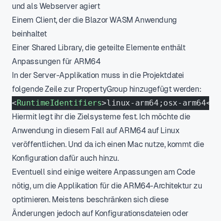
und als Webserver agiert
Einem Client, der die Blazor WASM Anwendung
beinhaltet
Einer Shared Library, die geteilte Elemente enthält
Anpassungen für ARM64
In der Server-Applikation muss in die Projektdatei
folgende Zeile zur PropertyGroup hinzugefügt werden:
<
RuntimeIdentifiers
>linux-arm64;osx-arm64</
R
Hiermit legt ihr die Zielsysteme fest. Ich möchte die
Anwendung in diesem Fall auf ARM64 auf Linux
veröffentlichen. Und da ich einen Mac nutze, kommt die
Konfiguration dafür auch hinzu.
Eventuell sind einige weitere Anpassungen am Code
nötig, um die Applikation für die ARM64-Architektur zu
optimieren. Meistens beschränken sich diese
Änderungen jedoch auf Konfigurationsdateien oder