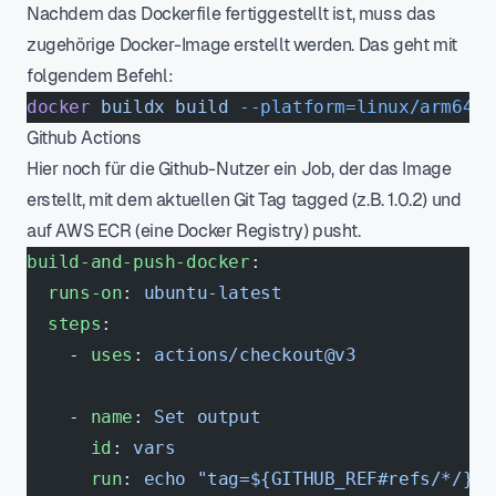
Nachdem das Dockerfile fertiggestellt ist, muss das
zugehörige Docker-Image erstellt werden. Das geht mit
folgendem Befehl:
docker
 buildx
 build
 --platform=linux/arm64
 .
Github Actions
Hier noch für die Github-Nutzer ein Job, der das Image
erstellt, mit dem aktuellen Git Tag tagged (z.B. 1.0.2) und
auf AWS ECR (eine Docker Registry) pusht.
build-and-push-docker
:
  runs-on
: 
ubuntu-latest
  steps
:
    - 
uses
: 
actions/checkout@v3
    - 
name
: 
Set output
      id
: 
vars
      run
: 
echo "tag=${GITHUB_REF#refs/*/}" 